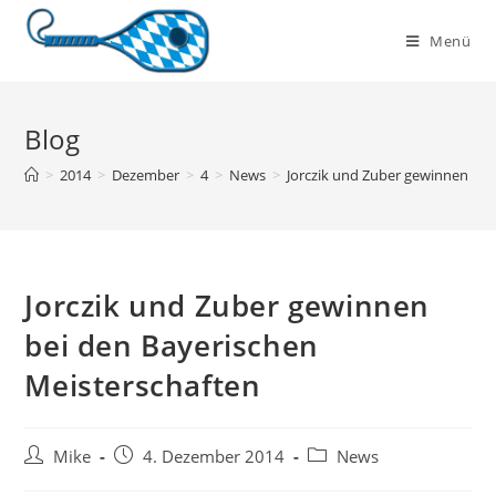
Zum
Inhalt
Menü
springen
Blog
>
2014
>
Dezember
>
4
>
News
>
Jorczik und Zuber gewinnen bei
Jorczik und Zuber gewinnen
bei den Bayerischen
Meisterschaften
Beitrags-
Beitrag
Beitrags-
Mike
4. Dezember 2014
News
Autor:
veröffentlicht:
Kategorie: