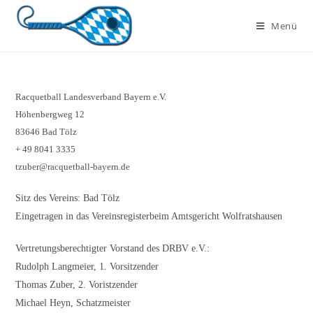
Zum
Inhalt
Menü
springen
Racquetball Landesverband Bayern e.V.
Höhenbergweg 12
83646 Bad Tölz
+ 49 8041 3335
tzuber@racquetball-bayern.de
Sitz des Vereins: Bad Tölz
Eingetragen in das Vereinsregisterbeim Amtsgericht Wolfratshausen
Vertretungsberechtigter Vorstand des DRBV e.V.:
Rudolph Langmeier, 1. Vorsitzender
Thomas Zuber, 2. Voristzender
Michael Heyn, Schatzmeister